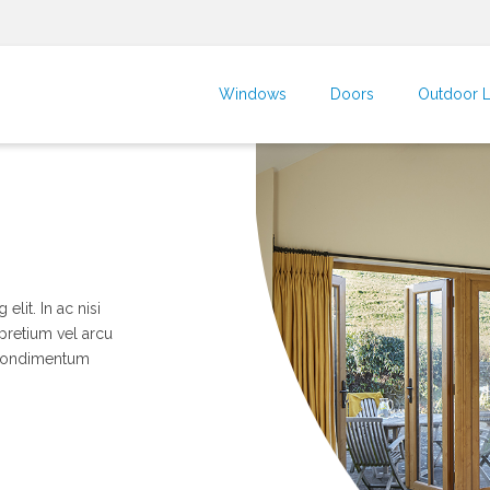
Windows
Doors
Outdoor L
lit. In ac nisi
 pretium vel arcu
 condimentum