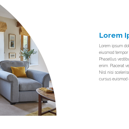
Lorem I
Lorem ipsum dolor
eiusmod tempor i
Phasellus vestibu
enim. Placerat ve
Nisl nisi sceleri
cursus euismod q